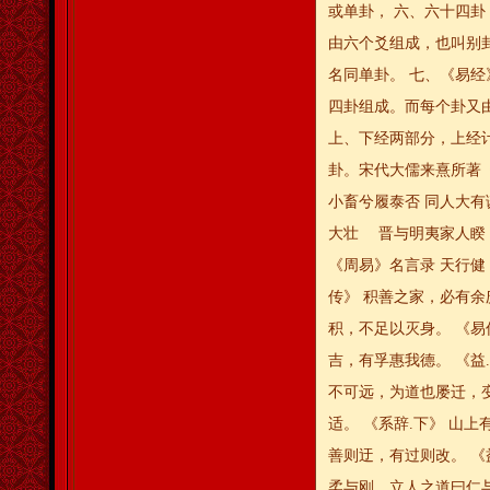
或单卦， 六、六十四
由六个爻组成，也叫别
名同单卦。 七、《易
四卦组成。而每个卦又
上、下经两部分，上经
卦。宋代大儒来熹所著
小畜兮履泰否 同人大
大壮 晋与明夷家人睽
《周易》名言录 天行健
传》 积善之家，必有余
积，不足以灭身。 《易
吉，有孚惠我德。 《益
不可远，为道也屡迁，
适。 《系辞.下》 山
善则迂，有过则改。 《
柔与刚，立人之道曰仁与