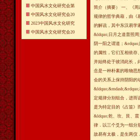
中国风水文化研究会第
简介（摘要） 一、《周
中国风水文化研究会20
规律的哲学典藉，由《
2023中国风水文化研究
的解说，其中东汉易学家郑
中国风水文化研究会20
&ldquo;日月之道普照周天
阴一阳之谓道；&rdq
的属性，它们互相依存
并始终处于彼消此长，
念是一种朴素的唯物思
会的关系上保持阴阳的
&ldquo;&mdash;&
定规律分别组合，进而说明
是为特定目的《占筮》
&ldquo;乾、坎、艮
律．以三个爻为一组分别组成
故易有太极，是生两仪．